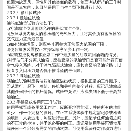
但因为缺乏风、偶性和其他类似的载荷，她面测试所得的工作时
间是不真实的，其目的是用于与生产型飞机进行比较
,
2.3.2
油箱油位试验
2.3.2.1
低油位试验
油箱低油位试验方法如下
;
a)
将油箱油位调整到允许的最低加油油位。
b)
放掉系统内最大的蓄压器的充气压力，且将其余所有蓄压器的
充气压力置为最低值
c)
如有油箱增压，则应将其调整为正常压力范围的下限，
d)
使各操纵装置按正常操纵顺序至少工作一次。
e)
应调整控制阀模拟正常工作中最少量的油液流回油箱的情况。
)
对于油气不分离式油箱，应检査泵的吸油管口是否可能外露而使
空气侵入系统。对于油气隔离式油箱，应检査泵的吸油管路，以
检查泵入口压力是否低于推荐值的最低限。
2.3.2.2
满油位试验
满油位试验时应将油箱加油至溢出状态，模拟正常的工作顺序，
即从滑行、起飞、着陆、停机和关机的整个过程。应记录油箱或
其他任何部件的损坏情况。试验中允许油液流失到不低于最高加
油油位。
2.3.3
手摇泵或备用泵工作试验
使用手摇泵或备用泵工作时，应断开地面能源，并使所有的功能
至少工作一个完整的循环。在正常系统试验中规定需记录或检查
的项目，只要适用，均应进行重复。另外，应记录任何油箱之间
的不正常的串油，并予以必要的纠正。应记录使用手摇泵驱动系
统任何一个部分所需要的作动次数。可使用弹簧秤对作动力进行