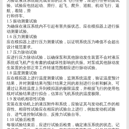
为验证液压系统能完成全部的正常飞行任务，应进行任务剖面试
验。试验应包括起动、滑行、起飞、爬升、巡航、机动飞行、返
航，着陆，滑
行和停车。
1.5
振动测量试验
为确保在液压系统内不引起有害共振状态。应在模拟器上进行振
动测量试验。
1.6
压力测量试验
应在模拟器上进行压力测量试验，以证明系统压力峰值不会超出
设计规范要求。
1.7
压力脉动试验
应进行压力脉动试验，以确保泵和其他脉动发生装置不会对液压
系统或飞机产生有書的或破坏性影响的共振。对泵或其他脉动发
生装置的全部正常工作转速范围都应进行脉动试验。
1.8
温度测量试验
应在模拟器上进行温度测量试验，监测系统温度，验证温度预计
结果，并对测量结果与预计结果之间的差别进行分析和解决。可
通过让系统温度上升到模拟器的极限温度，并根据飞行的使用包
线对试验结果进行拟合，估算出飞机系统的温度极限。
1.9
发动机相容性试验
安装在发动机上的液压附件和系统，应验证其与发动机工作的相
容性。相容性试验应在相应的试验台上进行，例如发动机试验
台、进气道控制试验台、反推力试验台等。
1.10
试验后检查
每项试验结束后，应进行试验后检查，确定液压系统的状态。记