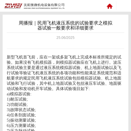
周播报｜民用飞机液压系统的试验要求之模拟
器试验一般要求和详细要求
25.06/2025
新型飞机首飞前，应在一架或多架飞机上完成本标准所规定的试
验。如果没有飞机模拟器，则模拟器试验应在飞机上进行。波压
系统试验主要是通过液压系统模拟器试验、机上地面试验以及飞
行试验等验证飞机液压系统的各项功能和性能满足系统规范和适
航要求的规定民用飞机液压系统试验包括模拟器试验、机上地面
试验和飞行试验，其中机上地面试验又包括液压车试验、地面驱
动试验和发动机开车试验。具体试验项目如下
:
a)
模拟器试验
:
1)
耐压试验
;
2)
功能试验
;
3)
故障状态试验
;
4)
任务剖面试验
;
5)
振动测量试验
;
6)
压力测量试验
;
7)
压力脉动试验