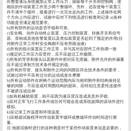
向整套液压系统施加正常工作压力，操纵每个开关和控制阀，使
相应的作动装置工作至少两个整循环。另外，还应使每个装置工
作不满半个循环，接着进行一次完全反向的工作。上述操作在两
个方向上均应进行。试验中应对下列情况进行检查和记录
:a)
各种
功能是否满足规范要求。
b)
所有部件的运动是否平稳和可靠。
c)
安全阀、动作自动终止装置、压力控制装置、转换开关和信号
器、音响或其他告警装置以及类似装置是否起到了预定的作用
(
任
何附件正常工作时安全阀都不应有旁路油液
)
d)
所有的指示装置应工作正常，并与其对应部件工作协调一致
e)
规定的工作压力应受控，且不应超过工作极限。
f)
所有的导管和接头以及附件外密封应无泄漏。附件允许的外漏量
应不超过承制方技术条件规定的值。
q)
所有的导管、接头和附件之间的间隙应符合技术条件的要求，
试验过程中不应有过分的运动或发生摩擦
h)
所有运动部件在牁椅个运动范围内应与相邻附件和结构保持足
够的间隙，不应造成对周围结构的损坏。应特别注意柔性连接件
不被挤压或拉伸
i)
如有机械锁装置，则不应因为液压背压造成其意外开锁
,
i)
应对正常飞行工作条件或任何可能会造成系统故障的误动作进行
模拟。
k)
应记录工作温度和环境温度。
1)
应根据试验程序对作动装置半循环或整循环作动时间进行测
量。
注
:
地面试验时进行的这种测是对于某些作动装晋来说是必要的，