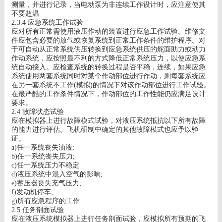
测量，并进行记录，当电动泵为非连续工作设计时，应注意使其
不要超温
2.3.4
应急系统工作试验
应对所有正常需使用液压作动的装置进行应急工作试验。维修文
件应包含必要的放气或恢复系统到正常工作条件的维护程序。对
于可自动从正常系统供压转换到应急系统供压的舵面助力或动力
作动系统，应按照最不利的方式降低正常系统压力，以使应急系
统自动接入。应检查系统的转换过程是否平稳，连续，如果应急
系统使用两套系统同时对某个作动部位进行作动，则每套系统应
在另一套系统不工作
(
模拟
)
的情况下对该作动部位进行工作试验。
在最严酷的工作条件情况下，作动部位的工作性能仍应满足设计
要求。
2.4
故障状态试验
应在模拟器上进行故障模式试验，对液压系统抵抗以下所有故障
的能力进行评估。飞机研制中确定的其他故障模式也应予以验
证。
a)
任一系统丧失油液
;
b)
任一系统丧失压力
;
c)
任一系统压力不稳定
d)
液压系统中混入空气的影响
;
e)
蓄压器丧失充气压力
;
f)
发动机停车
;
g)
所有应急程序的工作
2.5
任务剖面试验
应在液压系统模拟器上进行任务剖面试验，应模拟所有预期的飞