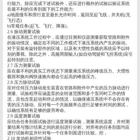
行能力。除应完成下述试验外，还应进行额外的试验以验证系统
在最不利的任务剖面下的工作能力
:
a)
地面慢车和滑行直至最长允许时间，返回至起飞线，并关机
(
无
飞行态
)
b)
常规任务
(
起飞、飞行、降落
)
。
2.6
振动测量试验
在液压系统工作过程中，应通过目测和仪器测量获取管路和附件
的振动情况，确定在不同的工作模式下液压系统内产生的振动。
对于安装有旋转部件的区域，以及有大惯性负载的系统应予以特
别的重视。除此之外，高频周期输入
(
如自动驾驶和飞控系统
)
应引
起特别的注意。
2.7
压力测量试验
应在最不利的真实工作状态下测量液压系统的峰值压力。大惯性
载荷和换向阀快速换向都会引起高的峰值压力。
2.8
压力脉动试验
应对任何压力脉动发生装置在管路和附件中产生的压力脉动进行
测量。试验程序应涵盖泵的全转速范围和多个泵同时工作的情
况，且包含泵起动和停止的情况，以确保液压系统中不会存在有
害的压力脉动。应对每一个共振频率点进行足够长时间的测试，
以确信系统有足够的疲劳寿命。
2.9
温度测量试验
应结合任务剖面试验进行温度测量试验，测量系统温度，并对测
量结果与预计结果之间的差别进行分析。对所有的任务剖面均应
进行试验和监并针对每一个任务剖面进行比较。控，
2.10
发动机相容性试验