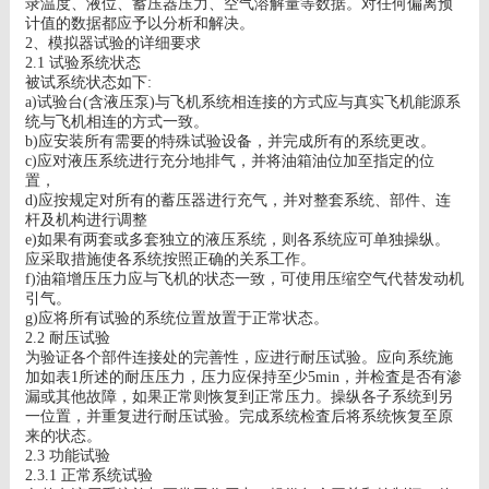
录温度、液位、蓄压器压力、空气溶解量等数据。对任何偏离预
计值的数据都应予以分析和解决。
2
、模拟器试验的详细要求
2.1
试验系统状态
被试系统状态如下
:
a)
试验台
(
含液压泵
)
与飞机系统相连接的方式应与真实飞机能源系
统与飞机相连的方式一致。
b)
应安装所有需要的特殊试验设备，并完成所有的系统更改。
c)
应对液压系统进行充分地排气，并将油箱油位加至指定的位
置，
d)
应按规定对所有的蓄压器进行充气，并对整套系统、部件、连
杆及机构进行调整
e)
如果有两套或多套独立的液压系统，则各系统应可单独操纵。
应采取措施使各系统按照正确的关系工作。
f)
油箱增压压力应与飞机的状态一致，可使用压缩空气代替发动机
引气。
g)
应将所有试验的系统位置放置于正常状态。
2.2
耐压试验
为验证各个部件连接处的完善性，应进行耐压试验。应向系统施
加如表
1
所述的耐压压力，压力应保持至少
5min
，并检査是否有渗
漏或其他故障，如果正常则恢复到正常压力。操纵各子系统到另
一位置，并重复进行耐压试验。完成系统检査后将系统恢复至原
来的状态。
2.3
功能试验
2.3.1
正常系统试验