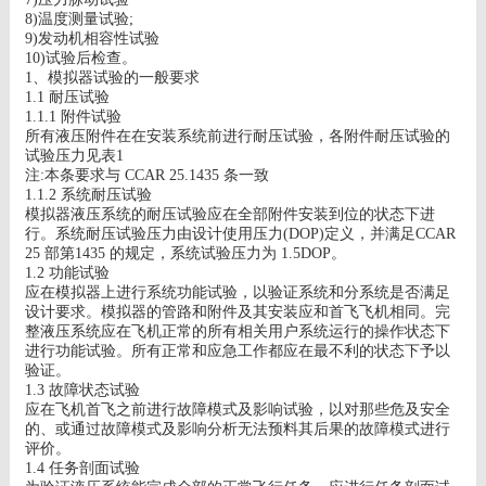
8)
温度测量试验
;
9)
发动机相容性试验
10)
试验后检查。
1
、模拟器试验的一般要求
1.1
耐压试验
1.1.1
附件试验
所有液压附件在在安装系统前进行耐压试验，各附件耐压试验的
试验压力见表
1
注
:
本条要求与
CCAR 25.1435
条一致
1.1.2
系统耐压试验
模拟器液压系统的耐压试验应在全部附件安装到位的状态下进
行。系统耐压试验压力由设计使用压力
(DOP)
定义，并满足
CCAR
25
部第
1435
的规定，系统试验压力为
1.5DOP
。
1.2
功能试验
应在模拟器上进行系统功能试验，以验证系统和分系统是否满足
设计要求。模拟器的管路和附件及其安装应和首飞飞机相同。完
整液压系统应在飞机正常的所有相关用户系统运行的操作状态下
进行功能试验。所有正常和应急工作都应在最不利的状态下予以
验证。
1.3
故障状态试验
应在飞机首飞之前进行故障模式及影响试验，以对那些危及安全
的、或通过故障模式及影响分析无法预料其后果的故障模式进行
评价。
1.4
任务剖面试验