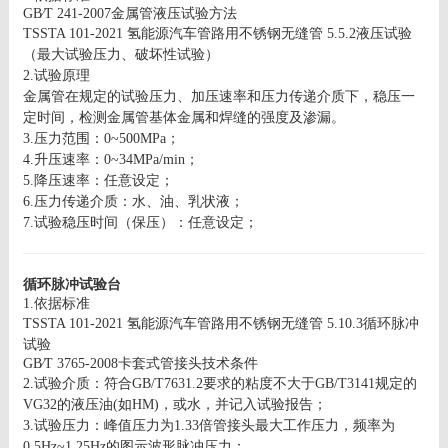
GB∕T 241-2007金属管液压试验方法
TSSTA 101-2021 氢能源汽车管路用不锈钢无缝管
5.5.2液压试验
（最大试验压力、破坏性试验）
2.试验原理
金属管在规定的试验压力、加压速率和压力传递介质下，稳压一
定时间，检测金属管基体金属和焊缝的强度及渗漏。
3.压力范围：0
~
500MPa；
4.升压速率：0
~
34MPa/min；
5.降压速率：任意设定；
6.压力传递介质：水、油、乳状液；
7.试验稳压时间（保压）：任意设定；
循环脉冲试验台
1.依据标准
TSSTA 101-2021 氢能源汽车管路用不锈钢无缝管
5.10.3循环脉冲
试验
GB∕T 3765-2008
卡套式管接头技术条件
2.试验介质：符合GB/T7631.2要求的粘度不大于GB/T3141规定的
VG32的液压油(如HM)，或水，并记入试验报告；
3.试验压力：峰值压力为1.33倍管接头最大工作压力，频率为
0.5Hz~
1.25Hz的图示波形脉冲压力；